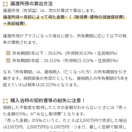
譲渡所得の算出方法
譲渡所得（売却益）は、次の計算式で算出します。
譲渡所得＝売却によって得た金額−｛（取得費−建物の減価償却費）
＋売却経費｝
譲渡所得がプラスになった場合に限り、所有期間に応じて以下の税
率が課税されます。
所有期間5年以下：39.63%（所得税30.63%・住民税9%）
所有期間5年超：20.315%（所得税15.315%・住民税5%）
なお「所有期間」は、被相続人（亡くなった方）の所有期間を引き
継ぎます。相続直後の売却だとしても、被相続人の所有期間が5年を
超えていれば税率は20.315%となります。
購入当時の契約書等の紛失に注意！
相続した不動産を取得したときの金額がわからないときには「売っ
た金額の5%」が“みなし取得費”となります。
「売った金額」の5%というと、たとえば3,000万円で売却した場合
は150万円、2,000万円なら100万円…つまり、著しく低額で取得し