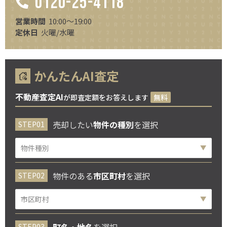
0120-25-4118
営業時間
10:00～19:00
定休日
火曜/水曜
かんたんAI査定
不動産査定AI
が即査定額をお答えします
無料
売却したい
物件の種別
を選択
物件のある
市区町村
を選択