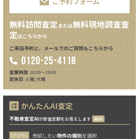
ご予約フォーム
無料訪問査定
無料現地調査査
または
定
はこちらから
ご来店予約と、メールでのご質問もこちらから
0120-25-4118
営業時間
10:00～19:00
定休日
火曜/水曜
かんたんAI査定
不動産査定AI
が即査定額をお答えします
無料
売却したい
物件の種別
を選択