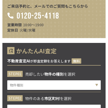
ご来店予約と、メールでのご質問もこちらから
0120-25-4118
営業時間
10:00～19:00
定休日
火曜/水曜
かんたんAI査定
不動産査定AI
が即査定額をお答えします
無料
売却したい
物件の種別
を選択
物件のある
市区町村
を選択