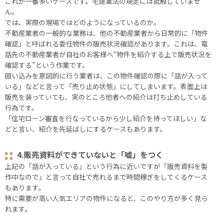
これが⼀番多いケースです。宅建業法の規定には抵触していませ
ん。
では、実際の現場ではどのようになっているのか。
不動産業者の⼀般的な業務は、他の不動産業者から日常的に「物件
確認」と呼ばれる委任物件の販売状況確認があります。これは、電
話先の不動産業者が自社のお客様へ“物件を紹介する上で販売状況を
確認する”という作業です。
囲い込みを意図的に行う業者は、この物件確認の際に「話が入って
いる」などと言って「売り止め状態」にしてしまいます。表面上は
販売を装っていても、実のところ他者への紹介は打ち止めしている
行為です。
「住宅ローン審査を行なっているから少し紹介を待ってほしい」な
どと言い、紹介を先延ばしにするケースもあります。
4.販売資料ができていないと「嘘」をつく
上記の「話が入っている」という⾏為に近いですが「販売資料を製
作中なので」と言って自社で売れるまで時間稼ぎをしてくるケース
もあります。
特に需要が高い人気エリアの物件になると、このやり方が多く見ら
れます。