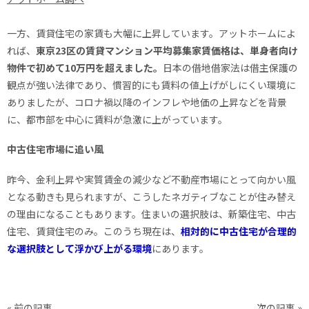
一方、賃貸住宅の家賃も大幅に上昇しています。アットホームによ
れば、
東京23区の賃貸マンション平均募集家賃価格は、単身者向け
物件で初めて10万円を超えました。
日本の借地借家法は借主保護の
観点が強い法律であり、慣習的にも賃料の値上げがしにくい環境に
ありましたが、コロナ禍以降のインフレや地価の上昇などを背景
に、都市部を中心に賃料が急激に上がっています。
中古住宅市場に追い風
昨今、金利上昇や実質賃金の減少など不動産市場にとって向かい風
となる動きも見られますが、こうしたネガティブなことが住み替え
の理由になることもあります。住まいの選択肢は、新築住宅、中古
住宅、賃貸住宅のみ。このうち現在は、
相対的に中古住宅が合理的
な選択肢として浮かび上がる環境
にあります。
« 前の記事
次の記事 »